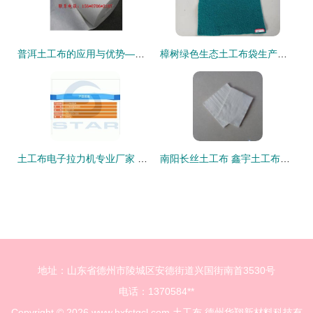
普洱土工布的应用与优势——云南瑞达工程材料解析
樟树绿色生态土工布袋生产厂家 橡塑制品 耐用科技与环保理念的融合典范
土工布电子拉力机专业厂家 精准检测，保障工程质量
南阳长丝土工布 鑫宇土工布以质高价低，打造行业优选
地址：山东省德州市陵城区安德街道兴国街南首3530号
电话：1370584**
Copyright © 2026
www.hxfstgcl.com
土工布
德州华翔新材料科技有