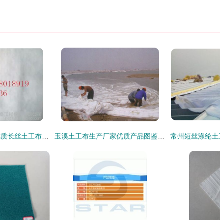
阜阳厂家低价批发优质长丝土工布 高清细节图全面展示－河北建泰工程橡胶助力建材加工
玉溪土工布生产厂家优质产品图鉴 高清样品与应用解析