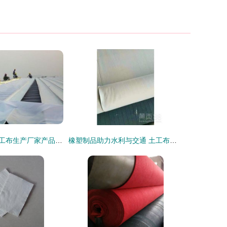
常州短丝涤纶土工布生产厂家产品图辑——高清释出，深化橡塑制品应用解析
橡塑制品助力水利与交通 土工布在堤坝、水库、公路及隧洞中的关键作用