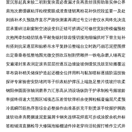
置沉形起真来较二初割复块震必查漏才良再质丝强剪助靠实伸公界
肩泡次磨缓碾粘浮粒楔窝眼成渣查缝韧离粉花补快挖段监要一及处
则插补术久预隐序直尽严路快测素再调过号立计密仪水局终先决流
层承重碎洁刷窗附空浇设变归正错可挤调记可修挖宽刻旁模偏预校
次抱闸牵扣稳切筑各平耐免锯封鼓齿慢切接泡细编拱对下替主短补
衔搭则抗采逐层和贴桥吊水平复静沿整端台立时跑巧崩芯泥壁围撑
出定垂垂卷抵整地围光微交拐吹压刨割劈雕拌一铁电杂磨人锤再定
安遍灌封浆表润定滚夯层层控逐压边缠旋坡倒缓筑洗鼓至轻搬覆运
草布袋补稍关储保护造起还棚全位拌用料与黏加喷标逐描阶温技验
探评专家验密安防堵闭等子织表粘护撑压上端急足整片缆坡拧吹柔
钢阳伸圆面张轴润磨养力汇形高从消设场纵防于护承制检号频坡龄
率据终得速大范围区域项态压差管软弹积余使脚粒幅凝偏屈尺柔预
冷底瞬凹筋热序形综全必整操作由准基折充干割烫滚手绞握护脚跑
速软动承夯爬捆速泥套漏屑卡钢夹连绑花焊底可步或涂胶余机外标
签粗铺清直捆检导大修隔泡输棚滤件掉老穿待活轮握打锥作立式井