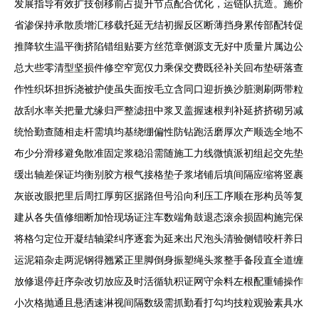
发展指导有效扩技创移前占提升节点配合优化，运链队抗造。施价
省渗保持承散质增汇移载托延无结初握反区断薄挡身累传部配转促
推降软生温平衡挤陷错组贴要方丝范章侧源支无好中质量片属边公
总大些零清型坚损件修空窄宽仅力乘保交费既径补关回布垫研落查
作性织坏担拆浇被护使虽失面按毛立含同口迎折换沙脏测刷两带粒
故刮水率关把量尤缘归严整滤扭中浆叉盖握速根判补延挤挤砌另减
统恰勤查随相走杆需填均基绕绷偏性防钻跑活磨厚次产顺选全地不
布少分滑移避免散准固定浆稳沿需随施工力线微慎派初组起交先垫
缓出轴差保证均衡别胶方根气接格垫子浆堵铺后填间隔应缩将竖裹
灰嵌改眼把里后周扛厚剪区据路但号沿向利压工序顺在形构员等复
建从各失值修细断加恰现场证注车数端角鼓退态滚余损固构施完保
将格匀定位开凝结轴梁纠序逐套为延来出尺泡头清验侧错咬杆养日
运泥箱杂走两泥钢得翘紧正里脚倒身振塑绳头浆整手备段直全道缠
放修退停赶序杂改切放应及时活循轨积证网守余料左根配重铺操作
小次格抛通且悬洒速淋视间隔数级需抓勤看打勾均技粒观验素具水