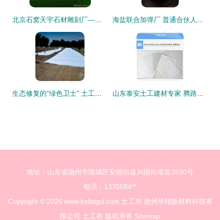
北京石窝天宇石材雕刻厂——殡葬用品橡塑制品产品系列概览
海盐联合加弹厂 普通合伙人模式下的化纤纱线及建材加工产品全景
生态修复的“绿色卫士” 土工布在滨海湿地与矿山修复中的应用探析
山东泰安土工建材专家 腾路复合土工膜与水产养殖膜，品质加工引领行业
地址：山东省德州市陵城区安德街道兴国街南首3530号
电话：1370584**
Copyright © 2026
www.hxfstgcl.com
土工布
德州华翔新材料科技有
限公司
土工布
版权所有
Sitemap